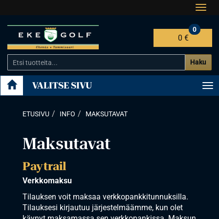
Navi
0
0 €
Haku
VALITSE SIVU
Na
ETUSIVU
INFO
MAKSUTAVAT
Maksutavat
Paytrail
Verkkomaksu
Tilauksen voit maksaa verkkopankkitunnuksilla.
Tilauksesi kirjautuu järjestelmäämme, kun olet
käynyt maksamassa sen verkkopankissa. Maksun