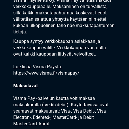
Visma Payments Oy. Visma Pay välittää maksut
verkkokauppiaalle. Maksaminen on turvallista,
sillä kaikki maksutapahtumaa koskevat tiedot
välitetään salattua yhteyttä käyttäen niin ettei
kukaan ulkopuolinen taho näe maksutapahtuman
tietoja.
Kauppa syntyy verkkokaupan asiakkaan ja
verkkokaupan välille. Verkkokaupan vastuulla
ovat kaikki kauppaan liittyvät velvoitteet.
Lue lisää Visma Paysta:
https://www.visma.fi/vismapay/
Maksutavat
Visma Pay -palvelun kautta voit maksaa
maksukortilla (credit/debit). Käytettävissä ovat
seuraavat maksutavat: Visa-, Visa Debit-, Visa
Electron-, Edenred-, MasterCard- ja Debit
MasterCard -kortit.