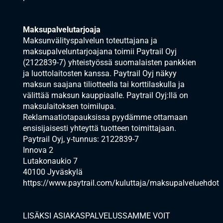
Maksupalvelutarjoaja
Maksunvälityspalvelun toteuttajana ja
maksupalveluntarjoajana toimii Paytrail Oyj
(2122839-7) yhteistyössä suomalaisten pankkien
ja luottolaitosten kanssa. Paytrail Oyj näkyy
maksun saajana tiliotteella tai korttilaskulla ja
välittää maksun kauppiaalle. Paytrail Oyj:llä on
maksulaitoksen toimilupa.
Reklamaatiotapauksissa pyydämme ottamaan
ensisijaisesti yhteyttä tuotteen toimittajaan.
Paytrail Oyj, y-tunnus: 2122839-7
Innova 2
Lutakonaukio 7
40100 Jyväskylä
https://www.paytrail.com/kuluttaja/maksupalveluehdot
LISÄKSI ASIAKASPALVELUSSAMME VOIT