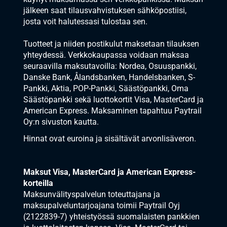
jälkeen saat tilausvahvistuksen sähköpostiisi,
josta voit halutessasi tulostaa sen.
Tuotteet ja niiden postikulut maksetaan tilauksen
yhteydessä. Verkkokaupassa voidaan maksaa
seuraavilla maksutavoilla: Nordea, Osuuspankki,
Danske Bank, Ålandsbanken, Handelsbanken, S-
Pankki, Aktia, POP-Pankki, Säästöpankki, Oma
Säästöpankki sekä luottokortit Visa, MasterCard ja
American Express. Maksaminen tapahtuu Paytrail
Oy:n sivuston kautta.
Hinnat ovat euroina ja sisältävät arvonlisäveron.
Maksut Visa, MasterCard ja American Express-
korteilla
Maksunvälityspalvelun toteuttajana ja
maksupalveluntarjoajana toimii Paytrail Oyj
(2122839-7) yhteistyössä suomalaisten pankkien