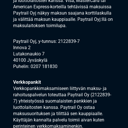
ja luottolaitosten kanssa. Visa, MasterCard tai
American Express-korteilla tehtävissä maksuissa
Paytrail Oyj näkyy maksun saajana korttilaskulla
ja välittää maksun kauppiaalle. Paytrail Oyj:llä on
maksulaitoksen toimilupa.
Paytrail Oyj, y-tunnus: 2122839-7
Innova 2
Lutakonaukio 7
40100 Jyväskylä
Puhelin: 0207 181830
Verkkopankit
Verkkopankkimaksamiseen liittyvän maksu- ja
rahoituspalvelun toteuttaa Paytrail Oy (2122839-
7) yhteistyössä suomalaisten pankkien ja
luottolaitosten kanssa. Paytrail Oy ostaa
maksusuorituksen ja tilittää sen kauppiaalle.
Käyttäjän kannalta palvelu toimii aivan kuten
perinteinen verkkomaksaminenkin.